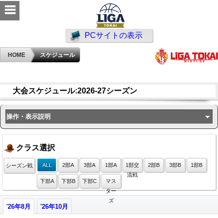
PCサイトの表示
HOME
スケジュール
大会スケジュール:2026-27シーズン
操作・表示説明
クラス選択
ALL
2部A
3部A
1部A
1部交
2部B
3部B
1部B
シーズン戦
流戦
下部A
下部B
下部C
マス
ター
ズ
'26年8月
'26年10月