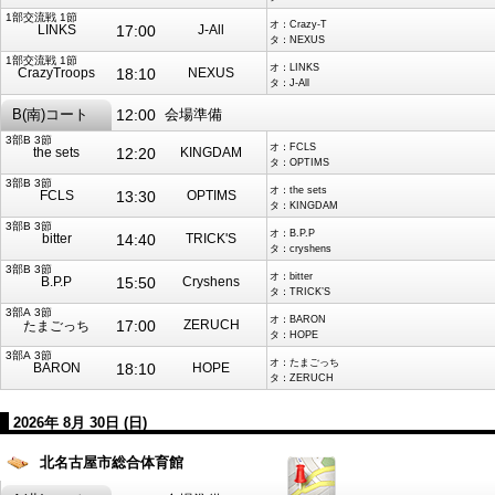
1部交流戦 1節
オ：Crazy-T
LINKS
17:00
J-All
タ：NEXUS
1部交流戦 1節
オ：LINKS
CrazyTroops
18:10
NEXUS
タ：J-All
B(南)コート
12:00
会場準備
3部B 3節
オ：FCLS
the sets
12:20
KINGDAM
タ：OPTIMS
3部B 3節
オ：the sets
FCLS
13:30
OPTIMS
タ：KINGDAM
3部B 3節
オ：B.P.P
bitter
14:40
TRICK'S
タ：cryshens
3部B 3節
オ：bitter
B.P.P
15:50
Cryshens
タ：TRICK’S
3部A 3節
オ：BARON
17:00
ZERUCH
たまごっち
タ：HOPE
3部A 3節
オ：たまごっち
BARON
18:10
HOPE
タ：ZERUCH
2026年 8月 30日 (日)
北名古屋市総合体育館