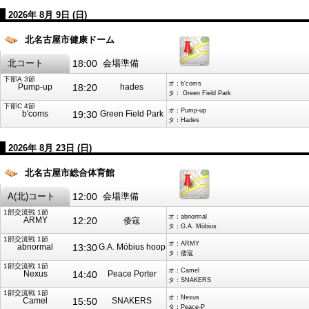
2026年 8月 9日 (日)
北名古屋市健康ドーム
北コート
18:00
会場準備
下部A 3節
オ：b'coms
Pump-up
18:20
hades
タ： Green Field Park
下部C 4節
オ：Pump-up
b'coms
19:30
Green Field Park
タ：Hades
2026年 8月 23日 (日)
北名古屋市総合体育館
A(北)コート
12:00
会場準備
1部交流戦 1節
オ：abnormal
ARMY
12:20
倭寇
タ：G.A. Möbius
1部交流戦 1節
オ：ARMY
abnormal
13:30
G.A. Möbius hoop
タ：倭寇
1部交流戦 1節
オ：Camel
Nexus
14:40
Peace Porter
タ：SNAKERS
1部交流戦 1節
オ：Nexus
Camel
15:50
SNAKERS
タ：Peace-P