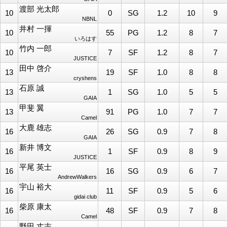
渡部 光太郎
10
0
SG
1.2
10
9
NBNL
井村 一揮
10
55
PG
1.2
8
7
いろはす
竹内 一郎
10
7
SF
1.2
8
7
JUSTICE
田中 啓介
13
19
SF
1.0
8
8
cryshens
石原 誠
13
1
SG
1.0
5
5
GAIA
甲斐 翼
13
91
PG
1.0
7
7
Camel
大鹿 雄志
16
26
SG
0.9
7
8
GAIA
新井 博文
16
1
SF
0.9
8
9
JUSTICE
平尾 英士
16
16
SG
0.9
6
7
AndrewWalkers
宇山 裕大
16
11
SF
0.9
5
6
gidai club
柴原 康太
16
48
SF
0.9
7
8
Camel
野田 丈志