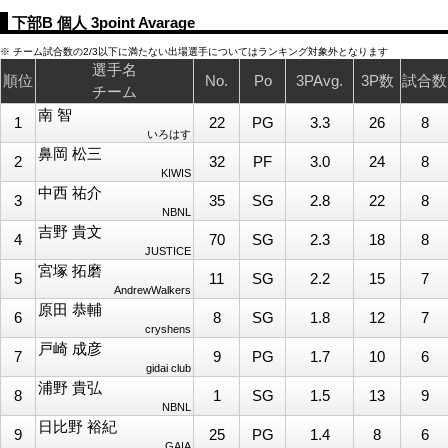
下部B 個人 3point Avarage
※ チーム試合数の2/3以下に満たない出場選手についてはランキング対象外となります
選手名
順位
No.
Po
3PAvg.
3P数
試合数
チーム
南 智
1
22
PG
3.3
26
8
いろはす
鼻岡 松三
2
32
PF
3.0
24
8
KIWIS
中西 祐介
3
35
SG
2.8
22
8
NBNL
吉野 貴文
4
70
SG
2.3
18
8
JUSTICE
宮塚 拓磨
5
11
SG
2.2
15
7
AndrewWalkers
原田 恭輔
6
8
SG
1.8
12
7
cryshens
戸崎 成彦
7
9
PG
1.7
10
6
gidai club
浦野 貴弘
8
1
SG
1.5
13
9
NBNL
日比野 裕紀
9
25
PG
1.4
8
6
GAIA