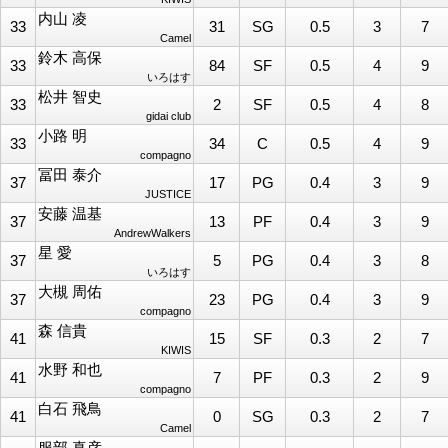
内山 凌
33
31
SG
0.5
3
7
Camel
鈴木 高保
33
84
SF
0.5
4
9
いろはす
松井 智史
33
2
SF
0.5
4
8
gidai club
小路 明
33
34
C
0.5
4
9
compagno
冨田 泰介
37
17
PG
0.4
3
9
JUSTICE
安藤 温基
37
13
PF
0.4
3
9
AndrewWalkers
星 愛
37
5
PG
0.4
3
8
いろはす
大槻 周佑
37
23
PG
0.4
3
9
compagno
森 信貴
41
15
SF
0.3
2
7
KIWIS
水野 和也
41
7
PF
0.3
2
9
compagno
白石 飛鳥
41
0
SG
0.3
2
7
Camel