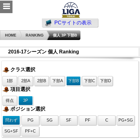
PCサイトの表示
HOME
RANKING
個人 3P 下部B
2016-17シーズン 個人 Ranking
クラス選択
1部
2部A
2部B
下部A
下部B
下部C
下部D
項目選択
得点
3P
ポジション選択
問わず
PG
SG
SF
PF
C
PG+SG
SG+SF
PF+C