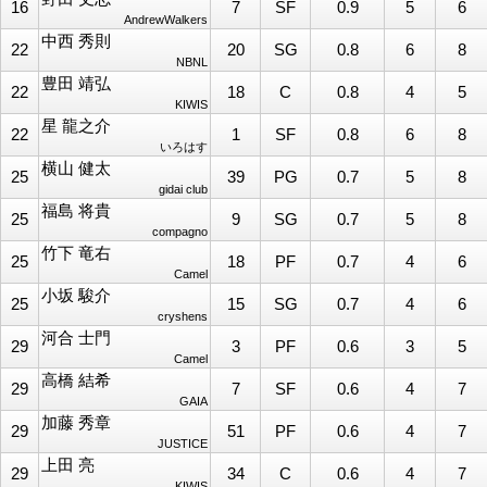
16
7
SF
0.9
5
6
AndrewWalkers
中西 秀則
22
20
SG
0.8
6
8
NBNL
豊田 靖弘
22
18
C
0.8
4
5
KIWIS
星 龍之介
22
1
SF
0.8
6
8
いろはす
横山 健太
25
39
PG
0.7
5
8
gidai club
福島 将貴
25
9
SG
0.7
5
8
compagno
竹下 竜右
25
18
PF
0.7
4
6
Camel
小坂 駿介
25
15
SG
0.7
4
6
cryshens
河合 士門
29
3
PF
0.6
3
5
Camel
高橋 結希
29
7
SF
0.6
4
7
GAIA
加藤 秀章
29
51
PF
0.6
4
7
JUSTICE
上田 亮
29
34
C
0.6
4
7
KIWIS