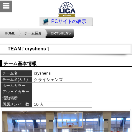
PCサイトの表示
HOME
チーム紹介
CRYSHENS
TEAM [ cryshens ]
チーム基本情報
cryshens
チーム名
チーム名(カナ)
クライシェンズ
ホームカラー
アウェイカラー
活動場所
所属メンバー数
10 人