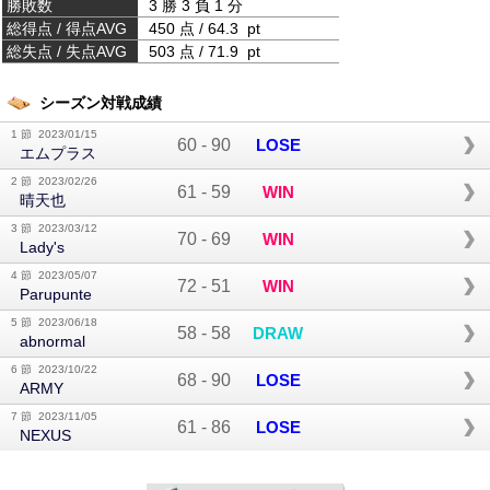
勝敗数
3 勝 3 負 1 分
総得点 / 得点AVG
450 点 / 64.3 pt
総失点 / 失点AVG
503 点 / 71.9 pt
シーズン対戦成績
1 節 2023/01/15
60
-
90
LOSE
エムプラス
2 節 2023/02/26
61
-
59
WIN
晴天也
3 節 2023/03/12
70
-
69
WIN
Lady's
4 節 2023/05/07
72
-
51
WIN
Parupunte
5 節 2023/06/18
58
-
58
DRAW
abnormal
6 節 2023/10/22
68
-
90
LOSE
ARMY
7 節 2023/11/05
61
-
86
LOSE
NEXUS