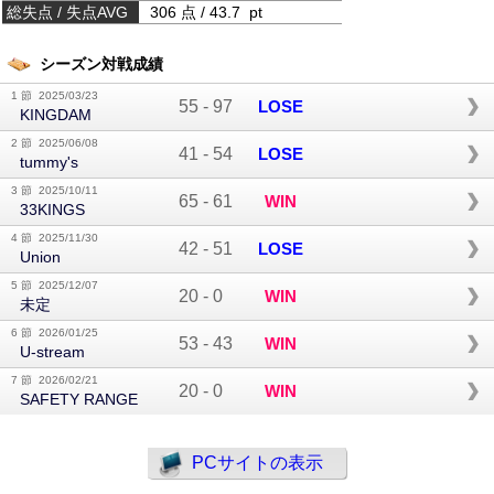
総失点 / 失点AVG
306 点 / 43.7 pt
シーズン対戦成績
1 節 2025/03/23
55
-
97
LOSE
KINGDAM
2 節 2025/06/08
41
-
54
LOSE
tummy's
3 節 2025/10/11
65
-
61
WIN
33KINGS
4 節 2025/11/30
42
-
51
LOSE
Union
5 節 2025/12/07
20
-
0
WIN
未定
6 節 2026/01/25
53
-
43
WIN
U-stream
7 節 2026/02/21
20
-
0
WIN
SAFETY RANGE
PCサイトの表示