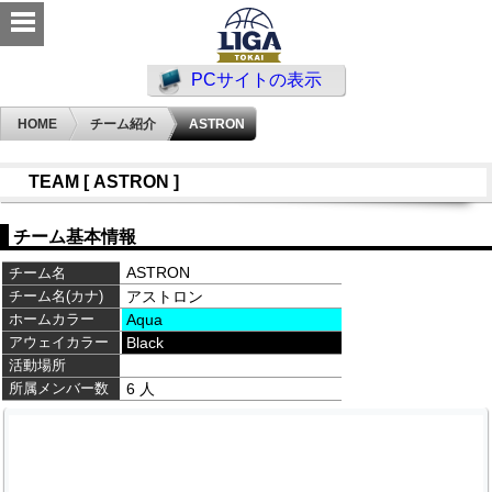
PCサイトの表示
HOME
チーム紹介
ASTRON
TEAM [ ASTRON ]
チーム基本情報
ASTRON
チーム名
チーム名(カナ)
アストロン
ホームカラー
Aqua
アウェイカラー
Black
活動場所
所属メンバー数
6 人