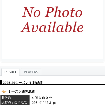
RESULT
PLAYERS
2025-26シーズン 対戦成績
シーズン通算成績
勝敗数
4 勝 3 負 0 分
総得点 / 得点AVG
296 点 / 42.3 pt