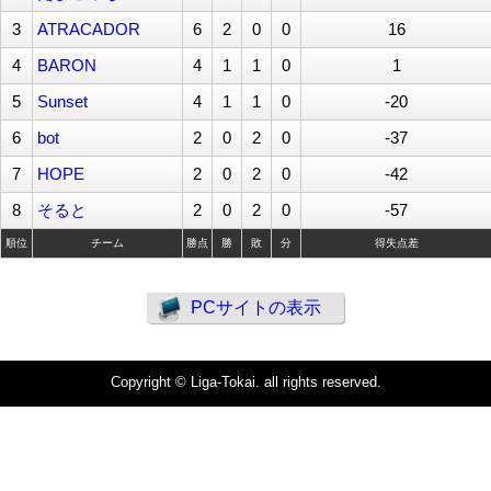
3
ATRACADOR
6
2
0
0
16
4
BARON
4
1
1
0
1
5
Sunset
4
1
1
0
-20
6
bot
2
0
2
0
-37
7
HOPE
2
0
2
0
-42
8
そると
2
0
2
0
-57
順位
チーム
勝点
勝
敗
分
得失点差
PCサイトの表示
Copyright © Liga-Tokai. all rights reserved.