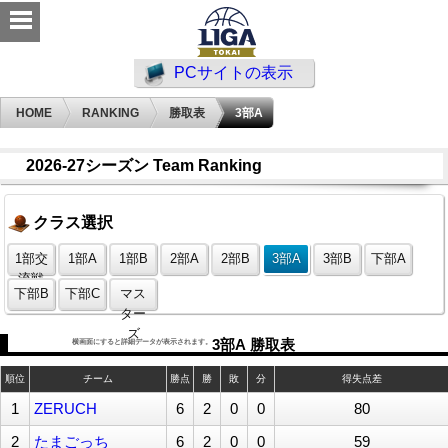
PCサイトの表示
HOME
RANKING
勝取表
3部A
2026-27シーズン Team Ranking
クラス選択
1部交
1部A
1部B
2部A
2部B
3部A
3部B
下部A
流戦
下部B
下部C
マス
ター
ズ
横画面にすると詳細データが表示されます。
3部A 勝取表
順位
チーム
勝点
勝
敗
分
得失点差
1
ZERUCH
6
2
0
0
80
2
たまごっち
6
2
0
0
59