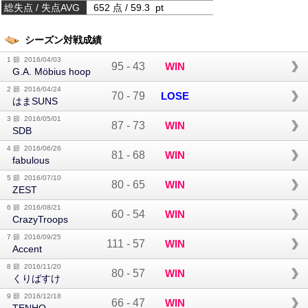
総失点 / 失点AVG
652 点 / 59.3 pt
シーズン対戦成績
1 節 2016/04/03
95
-
43
WIN
G.A. Möbius hoop
2 節 2016/04/24
70
-
79
LOSE
はまSUNS
3 節 2016/05/01
87
-
73
WIN
SDB
4 節 2016/06/26
81
-
68
WIN
fabulous
5 節 2016/07/10
80
-
65
WIN
ZEST
6 節 2016/08/21
60
-
54
WIN
CrazyTroops
7 節 2016/09/25
111
-
57
WIN
Accent
8 節 2016/11/20
80
-
57
WIN
くりばすけ
9 節 2016/12/18
66
-
47
WIN