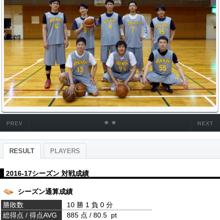
•
•
PREV
NEXT
RESULT
PLAYERS
2016-17シーズン 対戦成績
シーズン通算成績
勝敗数
10 勝 1 負 0 分
総得点 / 得点AVG
885 点 / 80.5 pt