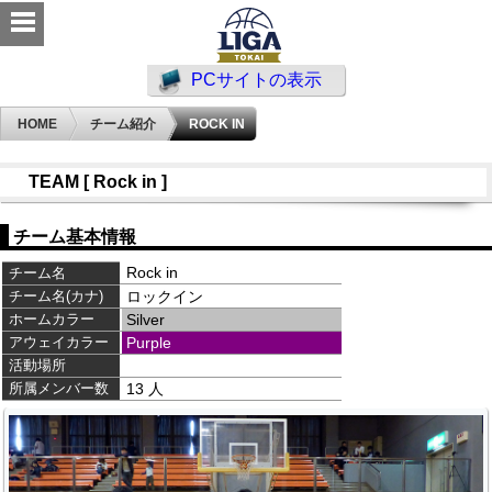
PCサイトの表示
HOME
チーム紹介
ROCK IN
TEAM [ Rock in ]
チーム基本情報
Rock in
チーム名
チーム名(カナ)
ロックイン
ホームカラー
Silver
アウェイカラー
Purple
活動場所
所属メンバー数
13 人