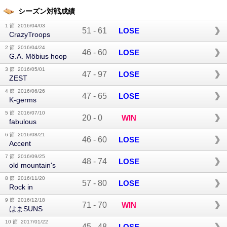
シーズン対戦成績
1 節 2016/04/03
51
-
61
LOSE
CrazyTroops
2 節 2016/04/24
46
-
60
LOSE
G.A. Möbius hoop
3 節 2016/05/01
47
-
97
LOSE
ZEST
4 節 2016/06/26
47
-
65
LOSE
K-germs
5 節 2016/07/10
20
-
0
WIN
fabulous
6 節 2016/08/21
46
-
60
LOSE
Accent
7 節 2016/09/25
48
-
74
LOSE
old mountain's
8 節 2016/11/20
57
-
80
LOSE
Rock in
9 節 2016/12/18
71
-
70
WIN
はまSUNS
10 節 2017/01/22
45
-
48
LOSE