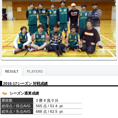
RESULT
PLAYERS
2016-17シーズン 対戦成績
シーズン通算成績
勝敗数
3 勝 8 負 0 分
総得点 / 得点AVG
565 点 / 51.4 pt
総失点 / 失点AVG
688 点 / 62.5 pt