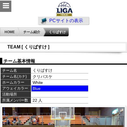
PCサイトの表示
HOME
チーム紹介
くりばすけ
TEAM [ くりばすけ ]
チーム基本情報
くりばすけ
チーム名
チーム名(カナ)
クリバスケ
ホームカラー
White
アウェイカラー
Blue
活動場所
所属メンバー数
22 人