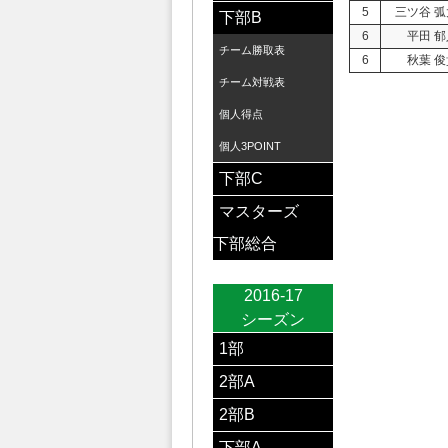
5
三ツ谷 
下部B
6
平田 郁
チーム勝取表
6
秋葉 俊
チーム対戦表
個人得点
個人3POINT
下部C
マスターズ
下部総合
2016-17
シーズン
1部
2部A
2部B
下部A