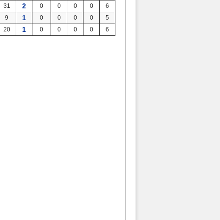
2
31
0
0
0
0
6
1
9
0
0
0
0
5
1
20
0
0
0
0
6