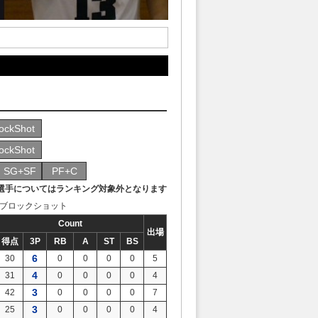
ockShot
ockShot
SG+SF
PF+C
場選手についてはランキング対象外となります
BS：ブロックショット
Count
出場
得点
3P
RB
A
ST
BS
6
30
0
0
0
0
5
4
31
0
0
0
0
4
3
42
0
0
0
0
7
3
25
0
0
0
0
4