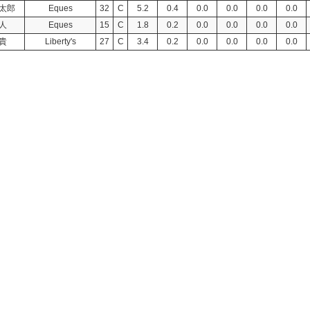
弧太郎
Eques
32
C
5.2
0.4
0.0
0.0
0.0
0.0
人
Eques
15
C
1.8
0.2
0.0
0.0
0.0
0.0
貴
Liberty's
27
C
3.4
0.2
0.0
0.0
0.0
0.0