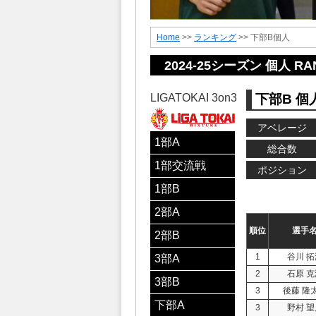
Home
>>
ランキング
>> 下部B個人
2024-25シーズン 個人 RAN
LIGATOKAI 3on3
下部B 個
アベレージ
1部A
総合数
1部交流戦
ポジション
1部B
2部A
順位
選手
2部B
1
谷川 拓
3部A
2
石原 克
3部B
3
後藤 隆
下部A
3
野村 望