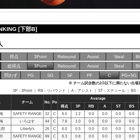
KING [下部B]
人
得点
3Point
Rebound
Assist
Steal
Bl
総得点
3Point
Rebound
Assist
Steal
Bl
問わず
PG
SG
SF
PF
C
PG+SG
※ チーム試合数の2/3以下に満たない出
3P：3Point ｜ RB：リバウンド ｜ A：アシスト ｜ ST：スティール ｜ 
Avarage
名
チーム
No.
Po
得点
3P
RB
A
ST
BS
海
SAFETY RANGE
32
C
6.0
1.2
0.0
0.0
0.0
0.0
海
いろはす
44
C
7.8
1.0
0.0
0.0
0.0
0.0
太郎
Liberty's
26
C
6.0
0.5
0.0
0.0
0.0
0.0
月
SAFETY RANGE
99
C
6.3
0.8
0.0
0.0
0.0
0.0